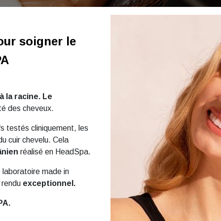
our soigner le
PA
la racine. Le
nté des cheveux.
fs testés cliniquement, les
du cuir chevelu. Cela
ânien
réalisé en HeadSpa.
laboratoire made in
u rendu
exceptionnel.
PA.