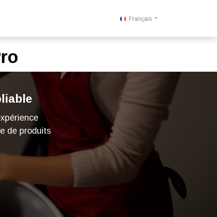
_Response 284 bytes [302 FOUND]>
Français
Pro
liable
xpérience
te de produits