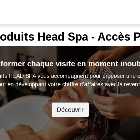
<
ande Accès Pro
À propos de nous
Contactez-nous
oduits Head Spa - Accès 
former chaque visite en moment inoub
uits HEAD SPA vous accompagnent pour proposer une e
out en développant votre chiffre d'affaires avec la reven
Découvrir