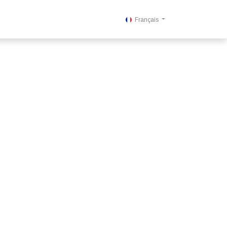
_Response 284 bytes [302 FOUND]>
Français