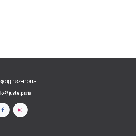
ejoignez-nous
llo@j
uste.paris